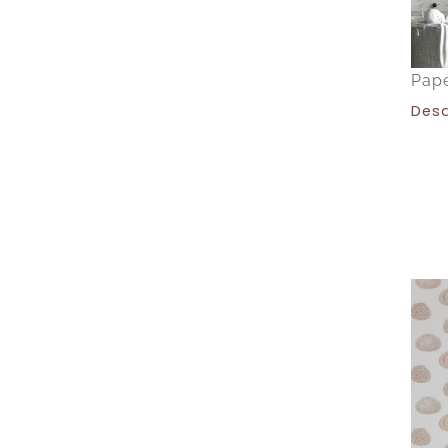
Pape
Des