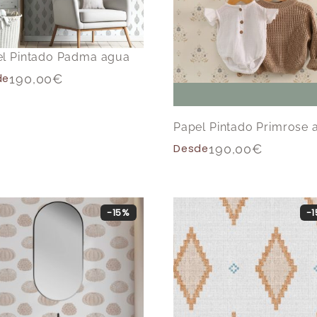
l Pintado Padma agua
de
190,00
€
Papel Pintado Primrose 
Desde
190,00
€
-15%
-