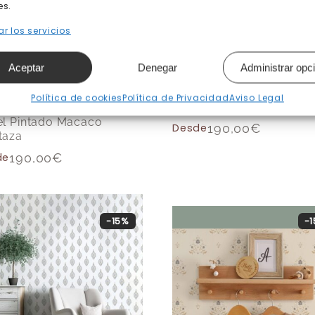
es.
r los servicios
Aceptar
Denegar
Administrar opc
Política de cookies
Política de Privacidad
Aviso Legal
Papel Pintado Tallos ver
l Pintado Macaco
Desde
190,00
€
taza
de
190,00
€
-15%
-