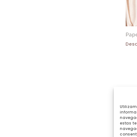
Pape
Des
Utiliza
informa
navegac
estas t
navegaci
consent