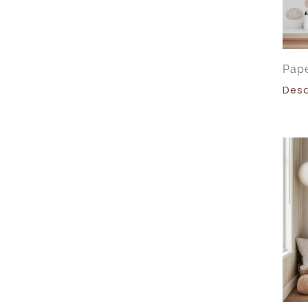
Pape
Des