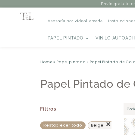
Envío gratuito e
Asesoría por videollamada
Instruccione
PAPEL PINTADO
VINILO AUTOADH
Home
»
Papel pintado
»
Papel Pintado de Colo
Papel Pintado de 
Filtros
Ord
×
Restablecer todo
Beige