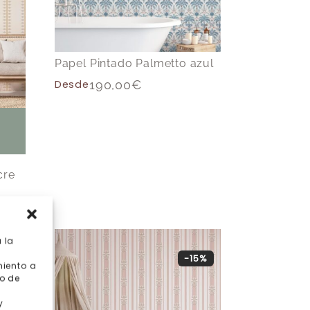
Papel Pintado Palmetto azul
Desde
190,00
€
cre
 la
15%
-15%
miento a
o de
y