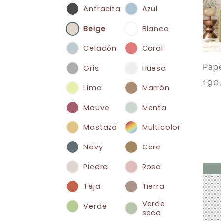
Antracita
Azul
Beige
Blanco
Celadón
Coral
Pape
Gris
Hueso
190
Lima
Marrón
Mauve
Menta
Mostaza
Multicolor
Navy
Ocre
Piedra
Rosa
Teja
Tierra
Verde
Verde
seco