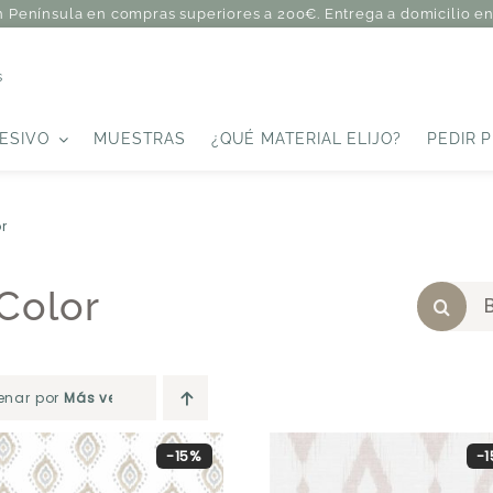
n Península en compras superiores a 200€. Entrega a domicilio en 
s
ESIVO
MUESTRAS
¿QUÉ MATERIAL ELIJO?
PEDIR 
r
Color
enar por
Más vendido
-15%
-