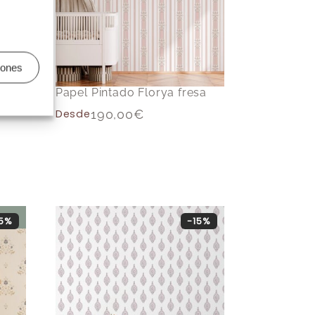
iones
Papel Pintado Florya fresa
de
Desde
190,00
€
15%
-15%