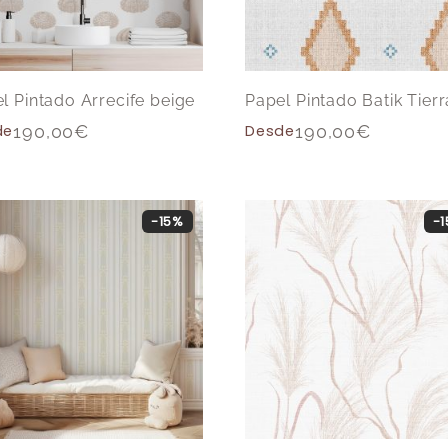
l Pintado Arrecife beige
Papel Pintado Batik Tierr
de
190,00
€
Desde
190,00
€
-15%
-