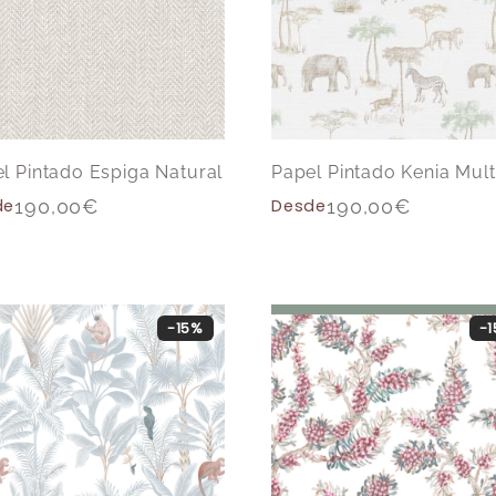
l Pintado Espiga Natural
Papel Pintado Kenia Mult
de
190,00
€
Desde
190,00
€
-15%
-