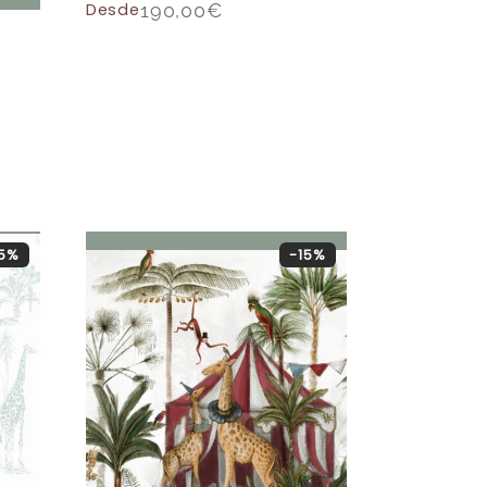
Desde
190,00
€
15%
-15%