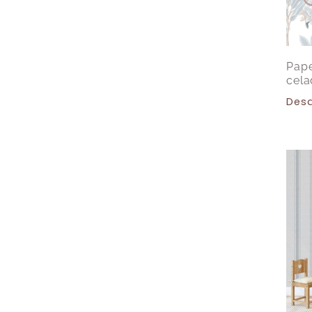
Pap
cel
Des