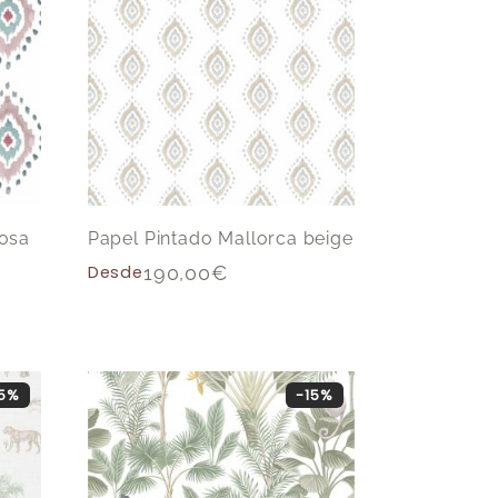
rosa
Papel Pintado Mallorca beige
Desde
190,00
€
15%
-15%