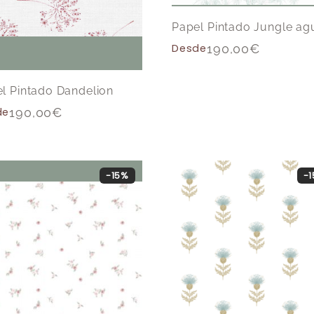
Papel Pintado Jungle ag
Desde
190,00
€
l Pintado Dandelion
de
190,00
€
-15%
-