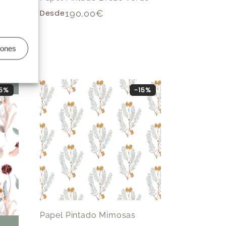
Desde
190,00
€
iones
15%
-15%
Papel Pintado Mimosas