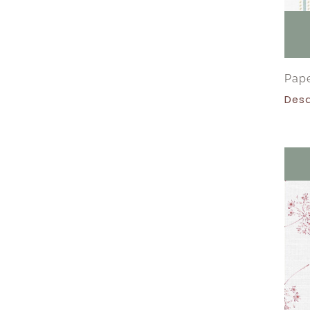
Pape
Des