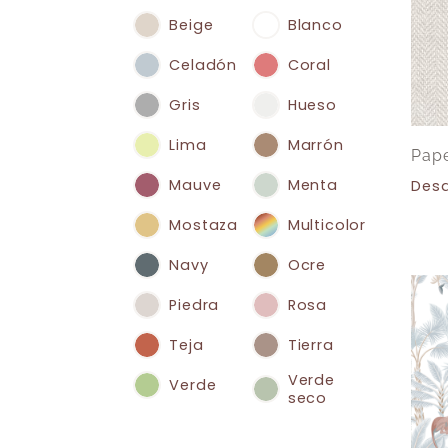
Beige
Blanco
Celadón
Coral
Gris
Hueso
Lima
Marrón
Pape
Mauve
Menta
Des
Mostaza
Multicolor
Navy
Ocre
Piedra
Rosa
Teja
Tierra
Verde
Verde
seco