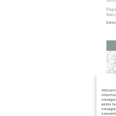
Pape
Nav
Des
Utiliza
informa
navegac
estas t
navegaci
consent