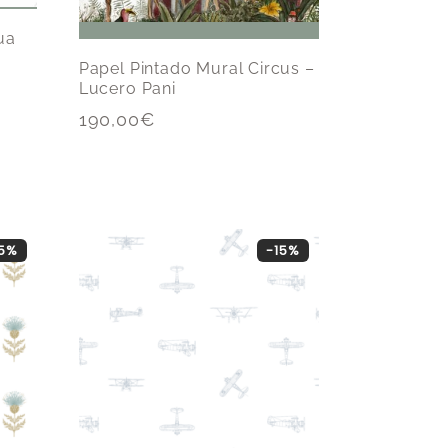
ua
Papel Pintado Mural Circus –
Lucero Pani
190,00
€
15%
-15%