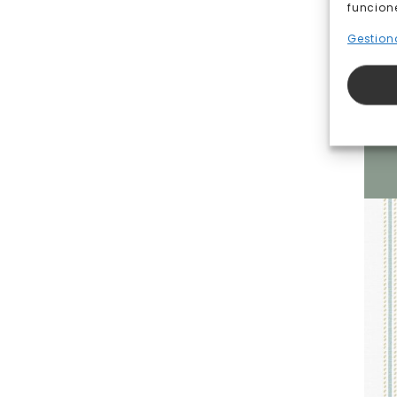
funcion
Gestiona
Pape
Des