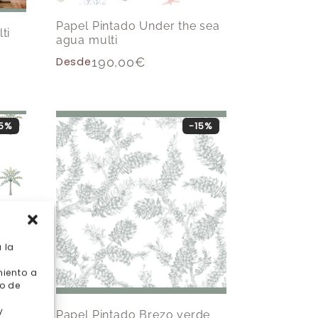
Papel Pintado Under the sea
ti
agua multi
Desde
190,00
€
15%
-15%
 la
miento a
o de
y
Papel Pintado Brezo verde