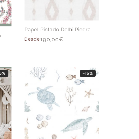
Papel Pintado Delhi Piedra
a
Desde
190,00
€
15%
-15%