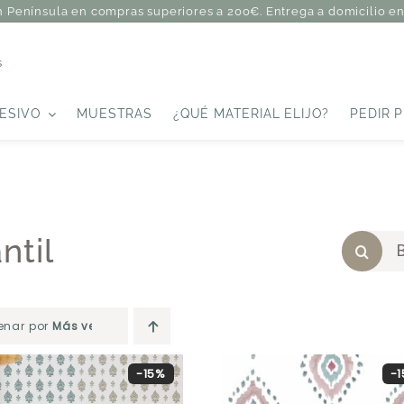
n Península en compras superiores a 200€. Entrega a domicilio en 
s
ESIVO
MUESTRAS
¿QUÉ MATERIAL ELIJO?
PEDIR 
ntil
enar por
Más vendido
-15%
-