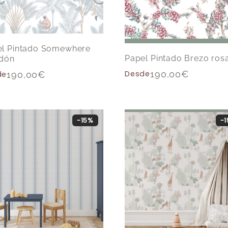
el Pintado Somewhere
Papel Pintado Brezo ros
adón
Desde
190,00
€
de
190,00
€
-15%
-