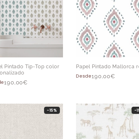
l Pintado Tip-Top color
Papel Pintado Mallorca 
onalizado
Desde
190,00
€
de
190,00
€
-15%
-