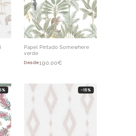
i
Papel Pintado Somewhere
verde
Desde
190,00
€
15%
-15%