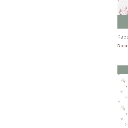
Pape
Des