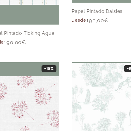
Papel Pintado Daisies
Desde
190,00
€
l Pintado Ticking Agua
de
190,00
€
-15%
-