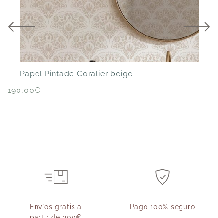
P
Papel Pintado Coralier beige
190,00
€
Envíos gratis a
Pago 100% seguro
partir de 200€