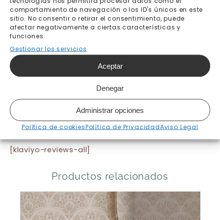
tecnologías nos permitirá procesar datos como el
comportamiento de navegación o los ID's únicos en este
Envío gratis a partir de
Pago seguro
sitio. No consentir o retirar el consentimiento, puede
200€
afectar negativamente a ciertas características y
funciones.
Fabricación bajo pedido 7-
Envíos y devoluciones
Gestionar los servicios
10 días laborables
Aceptar
Denegar
Administrar opciones
Política de cookies
Política de Privacidad
Aviso Legal
[klaviyo-reviews-all]
Productos relacionados