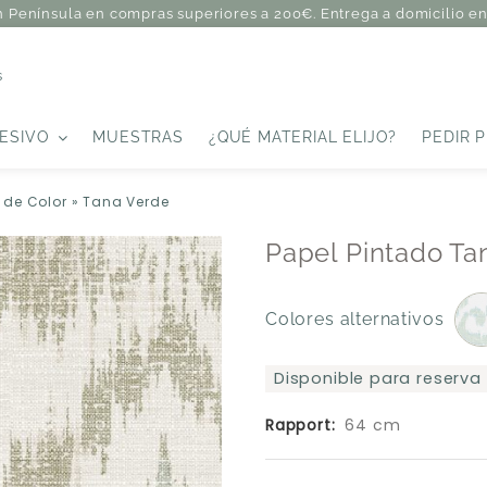
n Península en compras superiores a 200€. Entrega a domicilio en 
s
ESIVO
MUESTRAS
¿QUÉ MATERIAL ELIJO?
PEDIR 
 de Color
»
Tana Verde
Papel Pintado Ta
Colores alternativos
Disponible para reserva
Rapport:
64 cm