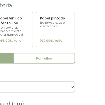
terial
apel vinílico
Papel pintado
No lavable, uso
efecto lino
decorativo
on textura,
avable y apto
para humedad
265,00€/rollo
190,00€/rollo
Por rollos
ared (cm)