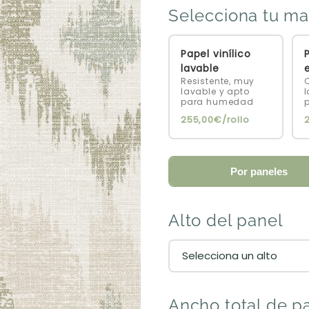
Selecciona tu ma
Papel vinílico
P
lavable
Resistente, muy
C
lavable y apto
l
para humedad
255,00€/rollo
Por paneles
Alto del panel
Ancho total de p