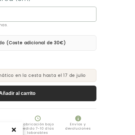
mas.
do (Coste adicional de 30€)
tico en la cesta hasta el 17 de julio
Añadir al carrito
eguro
Fabricación bajo
Envíos y
pedido 7-10 días
devoluciones
laborables