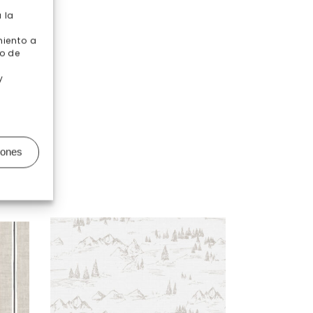
 la
miento a
o de
y
iones