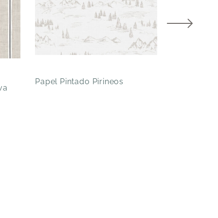
Papel Pint
Beige
Papel Pintado Pirineos
va