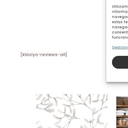
Utiliza
informa
navegac
estas t
navegaci
consent
funcion
Gestiona
[klaviyo-reviews-all]