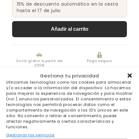
15% de descuento automático en la cesta
hasta el 17 de julio
Añadir al carrito
Envío gratis a partir de
Pago seguro
200€
Gestiona tu privacidad
Utilizamos tecnologías como las cookies para almacenar
Fabricación bajo pedido 7-
Envíos y devoluciones
10 días laborables
y/o acceder a la información del dispositivo. Lo hacemos
para mejorar la experiencia de navegación y para mostrar
(no-) anuncios personalizados. El consentimiento a estas
tecnologías nos permitirá procesar datos como el
comportamiento de navegación o los ID's únicos en este
sitio. No consentir o retirar el consentimiento, puede
afectar negativamente a ciertas características y
funciones.
Gestionar los servicios