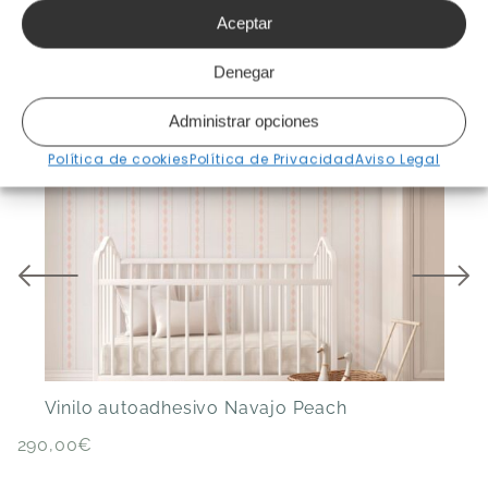
Aceptar
[klaviyo-reviews-all]
Denegar
Productos relacionados
Administrar opciones
Política de cookies
Política de Privacidad
Aviso Legal
V
Vinilo autoadhesivo Navajo Peach
290,00
€