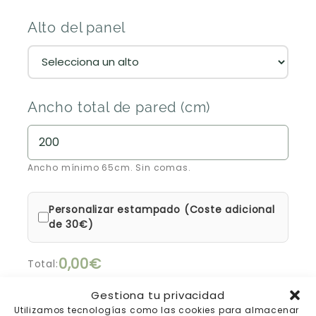
Alto del panel
Ancho total de pared (cm)
Ancho mínimo 65cm. Sin comas.
Personalizar estampado (Coste adicional
de 30€)
0,00€
Total:
Gestiona tu privacidad
15% de descuento automático en la cesta
Utilizamos tecnologías como las cookies para almacenar
hasta el 17 de julio