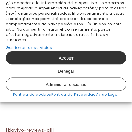
y/o acceder a la información del dispositivo. Lo hacemos
para mejorar la experiencia de navegación y para mostrar
(no-) anuncios personalizados. El consentimiento a estas
Añadir al carrito
tecnologías nos permitirá procesar datos como el
comportamiento de navegación o los ID's únicos en este
sitio. No consentir o retirar el consentimiento, puede
afectar negativamente a ciertas características y
funciones.
Gestionar los servicios
Envío gratis a partir de
Pago seguro
200€
Aceptar
Fabricación bajo pedido 7-
Envíos y devoluciones
Denegar
10 días laborables
Administrar opciones
Política de cookies
Política de Privacidad
Aviso Legal
[klaviyo-reviews-all]