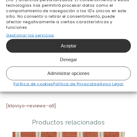
tecnologías nos permitirá procesar datos como el
comportamiento de navegación o los ID's únicos en este
sitio. No consentir o retirar el consentimiento, puede
Envío gratis a partir de
Pago seguro
afectar negativamente a ciertas características y
200€
funciones.
Gestionar los servicios
Fabricación bajo pedido 7-
Envíos y devoluciones
10 días laborables
Aceptar
Denegar
Administrar opciones
Política de cookies
Política de Privacidad
Aviso Legal
[klaviyo-reviews-all]
Productos relacionados