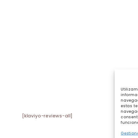
Utiliza
informa
navegac
estas t
navegaci
[klaviyo-reviews-all]
consent
funcion
Gestiona