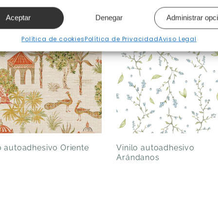
Aceptar
Denegar
Administrar opc
Política de cookies
Política de Privacidad
Aviso Legal
Vinilo autoadhesivo
lo autoadhesivo Oriente
Arándanos