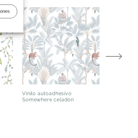
iones
Vinilo autoadhesivo
Vinilo auto
Somewhere celadón
Agua