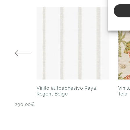
Vinilo autoadhesivo Raya
Vini
Regent Beige
Teja
290,00
€