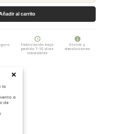
Añadir al carrito
eguro
Fabricación bajo
Envíos y
pedido 7-10 días
devoluciones
laborables
 la
miento a
o de
y