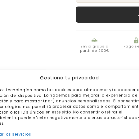
Envío gratis a
Pago s
partir de 200€
Gestiona tu privacidad
mos tecnologías como las cookies para almacenar y/o acceder a
ción del dispositivo. Lo hacemos para mejorar la experiencia de
ión y para mostrar (no-) anuncios personalizados. El consenti
ecnologías nos permitirá procesar datos como el comportamient
ón o los ID's únicos en este sitio. No consentir o retirar el
imiento, puede afectar negativamente a ciertas características 
es.
Productos relacionados
r los servicios