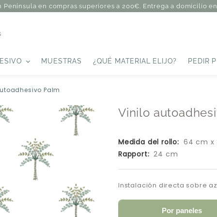
n Península en compras superiores a 200€. Entrega a domicilio en 
s
ESIVO
MUESTRAS
¿QUÉ MATERIAL ELIJO?
PEDIR 
autoadhesivo Palm
Vinilo autoadhes
Medida del rollo:
64 cm x
Rapport:
24 cm
Instalación directa sobre a
Por paneles