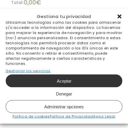
0,00€
Total:
Gestiona tu privacidad
15% de descuento automático en la cesta
Utilizamos tecnologías como las cookies para almacenar
hasta el 17 de julio
y/o acceder a la información del dispositivo. Lo hacemos
para mejorar la experiencia de navegación y para mostrar
(no-) anuncios personalizados. El consentimiento a estas
Añadir al carrito
tecnologías nos permitirá procesar datos como el
comportamiento de navegación o los ID's únicos en este
sitio. No consentir o retirar el consentimiento, puede
afectar negativamente a ciertas características y
funciones.
Envío gratis a partir de
Pago seguro
Gestionar los servicios
200€
Aceptar
Fabricación bajo pedido 7-
Envíos y devoluciones
10 días laborables
Denegar
Administrar opciones
Política de cookies
Política de Privacidad
Aviso Legal