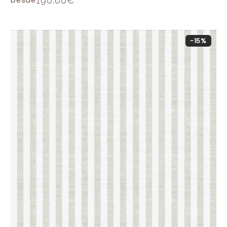
Desde
190,00
€
-15%