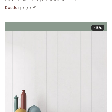
Papel Pintado Raya Cambridge Beige
Desde
190,00
€
-15%