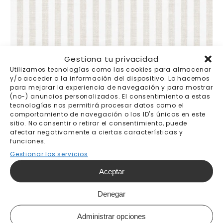
Gestiona tu privacidad
Papel Pintado Raya Oxford Beige
Utilizamos tecnologías como las cookies para almacenar
Desde
190,00
€
y/o acceder a la información del dispositivo. Lo hacemos
para mejorar la experiencia de navegación y para mostrar
(no-) anuncios personalizados. El consentimiento a estas
tecnologías nos permitirá procesar datos como el
comportamiento de navegación o los ID's únicos en este
-15%
sitio. No consentir o retirar el consentimiento, puede
afectar negativamente a ciertas características y
funciones.
Gestionar los servicios
Aceptar
Denegar
Administrar opciones