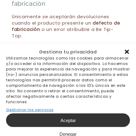
fabricación
Únicamente se aceptarán devoluciones
cuando el producto presente un
defecto de
fabricación
o un error atribuible a Be Tip-
Top.
En dicho caso, el cliente deberá comunicarlo
Gestiona tu privacidad
a la mayor brevedad posible escribiendo a
Utilizamos tecnologías como las cookies para almacenar
info@betiptop.com
, indicando:
y/o acceder a la información del dispositivo. Lo hacemos
para mejorar la experiencia de navegación y para mostrar
Una descripción clara del defecto
(no-) anuncios personalizados. El consentimiento a estas
detectado
tecnologías nos permitirá procesar datos como el
comportamiento de navegación o los ID's únicos en este
sitio. No consentir o retirar el consentimiento, puede
El número de pedido
afectar negativamente a ciertas características y
funciones.
Fotografías que permitan identificar el
Gestionar los servicios
problema
Aceptar
Los productos defectuosos
no deberán ser
instalados ni manipulados
, y deberán
Denegar