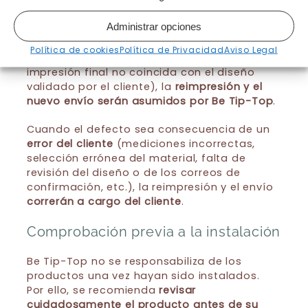
conservarse en buen estado hasta que Be
Tip-Top indique cómo proceder.
Administrar opciones
Cuando el defecto sea consecuencia de un
Política de cookies
Política de Privacidad
Aviso Legal
error de producción
(por ejemplo, que la
impresión final no coincida con el diseño
validado por el cliente), la
reimpresión y el
nuevo envío serán asumidos por Be Tip-Top
.
Cuando el defecto sea consecuencia de un
error del cliente
(mediciones incorrectas,
selección errónea del material, falta de
revisión del diseño o de los correos de
confirmación, etc.), la reimpresión y el envío
correrán a cargo del cliente
.
Comprobación previa a la instalación
Be Tip-Top no se responsabiliza de los
productos una vez hayan sido instalados.
Por ello, se recomienda
revisar
cuidadosamente el producto antes de su