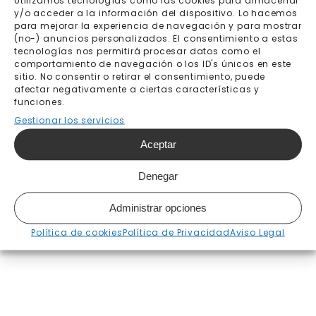
y/o acceder a la información del dispositivo. Lo hacemos
hasta el 17 de julio
para mejorar la experiencia de navegación y para mostrar
(no-) anuncios personalizados. El consentimiento a estas
tecnologías nos permitirá procesar datos como el
Añadir al carrito
comportamiento de navegación o los ID's únicos en este
sitio. No consentir o retirar el consentimiento, puede
afectar negativamente a ciertas características y
funciones.
Gestionar los servicios
Envío gratis a partir de
Pago seguro
200€
Aceptar
Denegar
Fabricación bajo pedido 7-
Envíos y devoluciones
10 días laborables
Administrar opciones
Política de cookies
Política de Privacidad
Aviso Legal