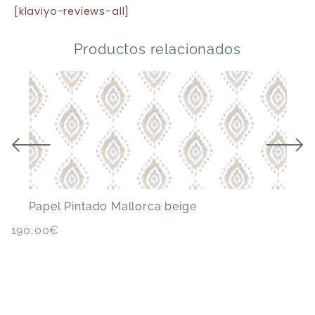
[klaviyo-reviews-all]
Productos relacionados
Papel Pintado Mallorca beige
P
190,00
€