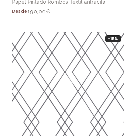
Papel Pintado Rombos Textil antracita
Desde
190,00
€
-15%