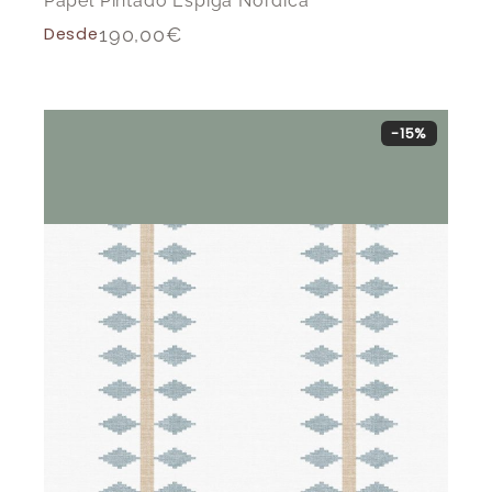
Papel Pintado Espiga Nórdica
Desde
190,00
€
-15%