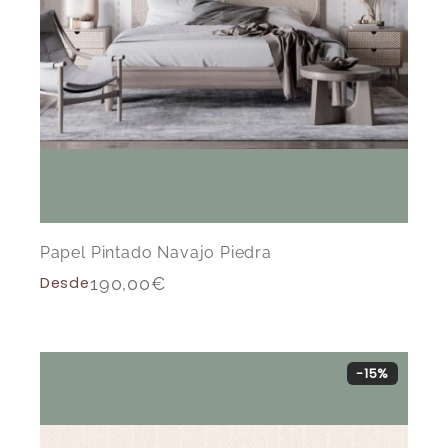
Papel Pintado Navajo Piedra
Desde
190,00
€
-15%