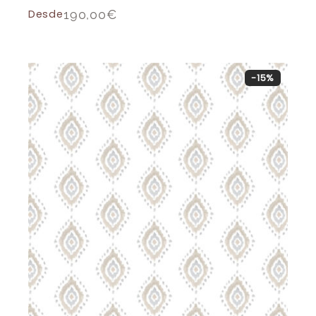
Desde
190,00
€
-15%