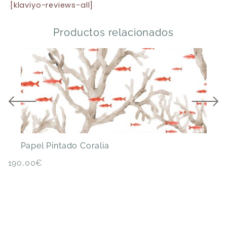
[klaviyo-reviews-all]
Productos relacionados
Papel Pintado Coralia
P
190,00
€