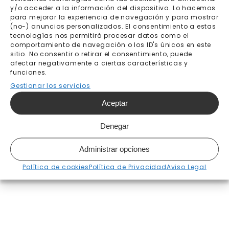
hasta el 17 de julio
y/o acceder a la información del dispositivo. Lo hacemos
para mejorar la experiencia de navegación y para mostrar
(no-) anuncios personalizados. El consentimiento a estas
tecnologías nos permitirá procesar datos como el
Añadir al carrito
comportamiento de navegación o los ID's únicos en este
sitio. No consentir o retirar el consentimiento, puede
afectar negativamente a ciertas características y
funciones.
Gestionar los servicios
Envío gratis a partir de
Pago seguro
200€
Aceptar
Fabricación bajo pedido 7-
Envíos y devoluciones
Denegar
10 días laborables
Administrar opciones
Política de cookies
Política de Privacidad
Aviso Legal