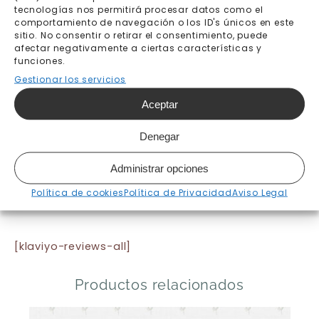
tecnologías nos permitirá procesar datos como el
comportamiento de navegación o los ID's únicos en este
sitio. No consentir o retirar el consentimiento, puede
Envío gratis a partir de
Pago seguro
afectar negativamente a ciertas características y
200€
funciones.
Gestionar los servicios
Fabricación bajo pedido 7-
Envíos y devoluciones
Aceptar
10 días laborables
Denegar
Administrar opciones
Política de cookies
Política de Privacidad
Aviso Legal
[klaviyo-reviews-all]
Productos relacionados