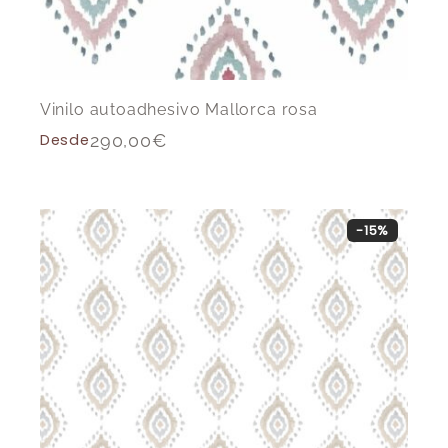
Vinilo autoadhesivo Mallorca rosa
Desde
290,00
€
-15%