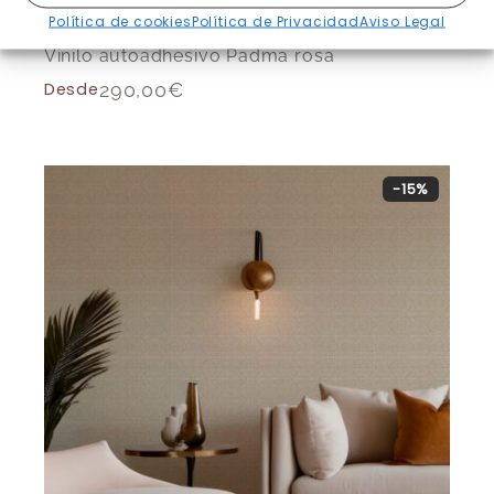
Política de cookies
Política de Privacidad
Aviso Legal
Vinilo autoadhesivo Padma rosa
Desde
290,00
€
-15%