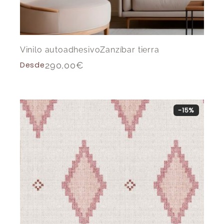
Vinilo autoadhesivoZanzíbar tierra
Desde
290,00
€
-15%