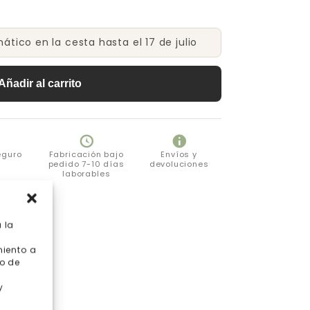
tico en la cesta hasta el 17 de julio
Añadir al carrito
eguro
Fabricación bajo
Envíos y
pedido 7-10 días
devoluciones
laborables
 la
miento a
o de
y