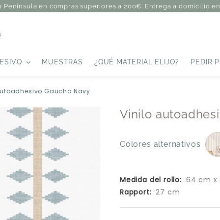
n Península en compras superiores a 200€. Entrega a domicilio en 
s
ESIVO
MUESTRAS
¿QUÉ MATERIAL ELIJO?
PEDIR 
 autoadhesivo Gaucho Navy
Vinilo autoadhe
Colores alternativos
Medida del rollo:
64 cm x
Rapport:
27 cm