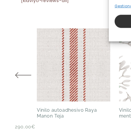
[klaviyo-reviews-all]
Gestiona
Vinilo autoadhesivo Raya
Vini
Manon Teja
ment
290,00
€