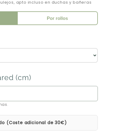
zulejos, apto incluso en duchas y bañeras
Por rollos
ared (cm)
mas.
do (Coste adicional de 30€)