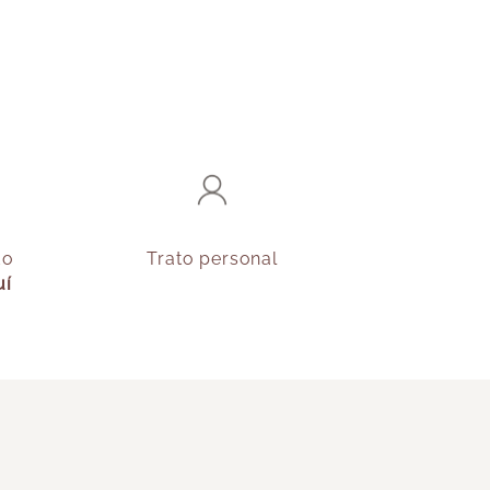
do
Trato personal
uí