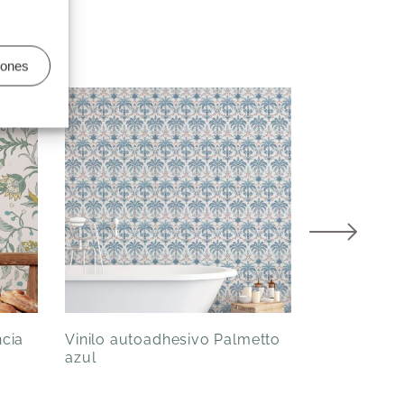
iones
ncia
Vinilo autoadhesivo Palmetto
Vinilo auto
azul