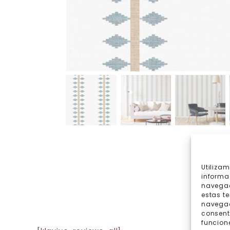
Utiliza
informa
navegac
estas t
navegaci
consent
funcion