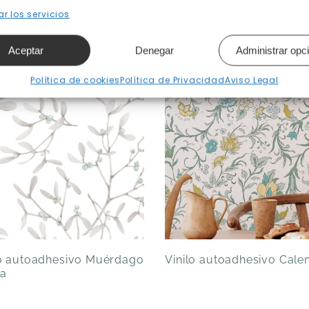
r los servicios
Productos relacionados
Aceptar
Denegar
Administrar opc
Política de cookies
Política de Privacidad
Aviso Legal
lo autoadhesivo Muérdago
Vinilo autoadhesivo Cale
a