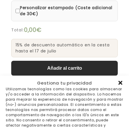
Personalizar estampado (Coste adicional
de 30€)
0,00€
Total:
15% de descuento automático en la cesta
hasta el 17 de julio
Añadir al carrito
Gestiona tu privacidad
Utilizamos tecnologías como las cookies para almacenar
y/o acceder a la información del dispositivo. Lo hacemos
Envío gratis a partir de
Pago seguro
para mejorar la experiencia de navegación y para mostrar
200€
(no-) anuncios personalizados. El consentimiento a estas
tecnologías nos permitirá procesar datos como el
comportamiento de navegación o los ID's únicos en este
Fabricación bajo pedido 7-
Envíos y devoluciones
sitio. No consentir o retirar el consentimiento, puede
10 días laborables
afectar negativamente a ciertas características y