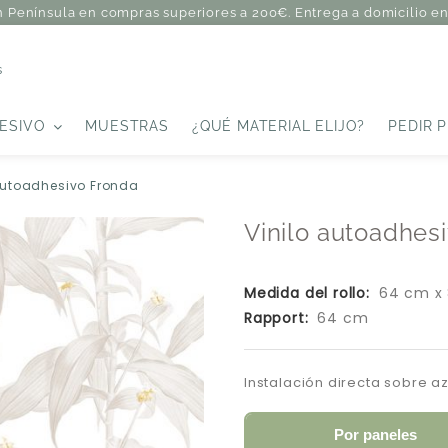
n Península en compras superiores a 200€. Entrega a domicilio en 
s
ESIVO
MUESTRAS
¿QUÉ MATERIAL ELIJO?
PEDIR 
autoadhesivo Fronda
Vinilo autoadhes
Medida del rollo:
64 cm x
Rapport:
64 cm
Instalación directa sobre a
Por paneles