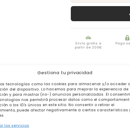
Envío gratis a
Pago s
partir de 200€
Gestiona tu privacidad
mos tecnologías como las cookies para almacenar y/o acceder a
ción del dispositivo. Lo hacemos para mejorar la experiencia de
ión y para mostrar (no-) anuncios personalizados. El consenti
ecnologías nos permitirá procesar datos como el comportamient
ón o los ID's únicos en este sitio. No consentir o retirar el
imiento, puede afectar negativamente a ciertas características 
es.
Productos relacionados
r los servicios