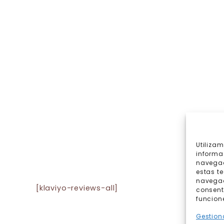
Utiliza
informa
navegac
estas t
navegaci
[klaviyo-reviews-all]
consent
funcion
Gestiona