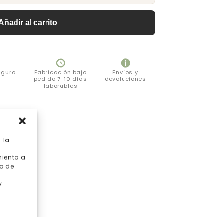
Añadir al carrito
eguro
Fabricación bajo
Envíos y
pedido 7-10 días
devoluciones
laborables
 la
miento a
o de
y