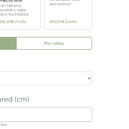
efecto lino
decorativo
on textura,
avable y apto
para humedad
265,00€/rollo
190,00€/rollo
Por rollos
ared (cm)
mas.