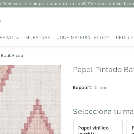
n Península en compras superiores a 200€. Entrega a domicilio en 
s
ESIVO
MUESTRAS
¿QUÉ MATERIAL ELIJO?
PEDIR 
 Batik Fresa
Papel Pintado Ba
Rapport:
0 cm
Selecciona tu ma
Papel vinílico
P