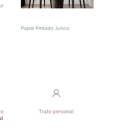
ul
Papel Pintado Junco
Papel Pinta
do
Trato personal
uí