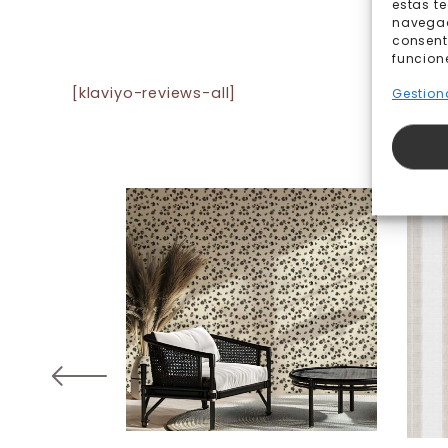
estas t
navegaci
consent
funcion
[klaviyo-reviews-all]
Gestiona