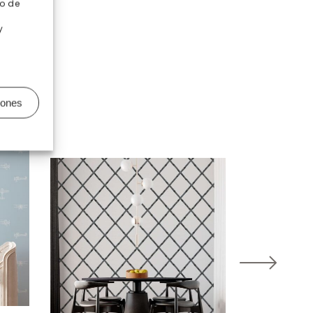
o de
y
iones