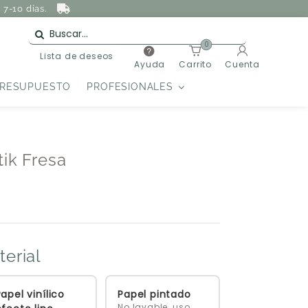
7-10 días.
0
Lista de deseos
Ayuda
Carrito
Cuenta
PRESUPUESTO
PROFESIONALES
tik Fresa
terial
apel vinílico
Papel pintado
No lavable, uso