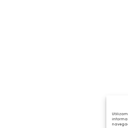
Utiliza
informa
navegac