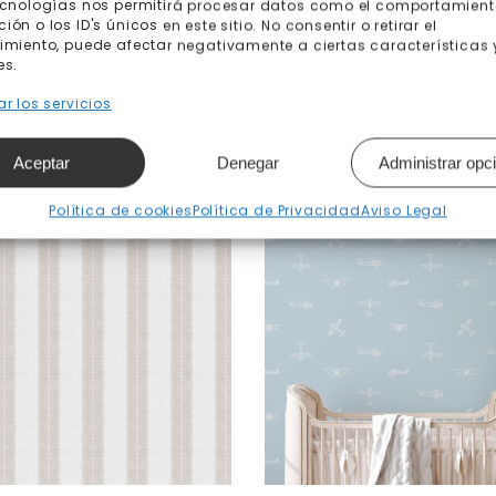
ecnologías nos permitirá procesar datos como el comportamient
ón o los ID's únicos en este sitio. No consentir o retirar el
imiento, puede afectar negativamente a ciertas características 
es.
r los servicios
Productos relacionados
Aceptar
Denegar
Administrar opc
Política de cookies
Política de Privacidad
Aviso Legal