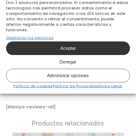
(no-) anuncios personalizados. El consentimiento a estas
tecnologías nos permitirá procesar datos como el
comportamiento de navegación o los ID's únicos en este
sitio. No consentir o retirar el consentimiento, puede
Envío gratis a partir de
Pago seguro
afectar negativamente a ciertas características y
200€
funciones.
Gestionar los servicios
Fabricación bajo pedido 7-
Envíos y devoluciones
10 días laborables
Aceptar
Denegar
Administrar opciones
Política de cookies
Política de Privacidad
Aviso Legal
[klaviyo-reviews-all]
Productos relacionados