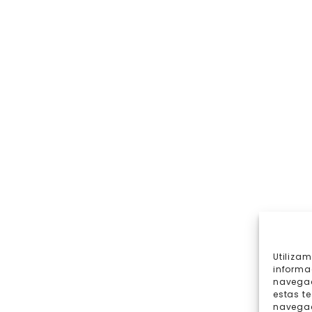
Utiliza
informa
navegac
estas t
navegaci