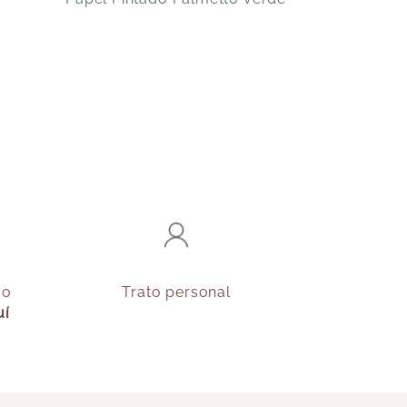
do
Trato personal
uí