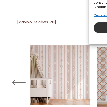
consent
funcion
Gestiona
[klaviyo-reviews-all]