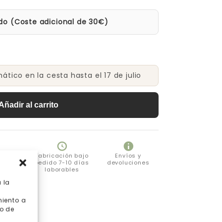
do (Coste adicional de 30€)
tico en la cesta hasta el 17 de julio
Añadir al carrito
eguro
Fabricación bajo
Envíos y
pedido 7-10 días
devoluciones
laborables
 la
miento a
o de