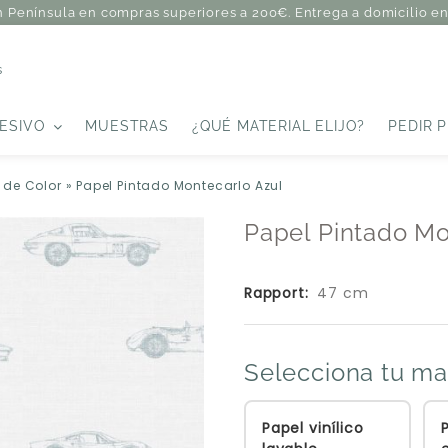
n Península en compras superiores a 200€. Entrega a domicilio en 
s
ESIVO
MUESTRAS
¿QUÉ MATERIAL ELIJO?
PEDIR 
 de Color
»
Papel Pintado Montecarlo Azul
Papel Pintado Mo
Rapport:
47 cm
Selecciona tu ma
Papel vinílico
P