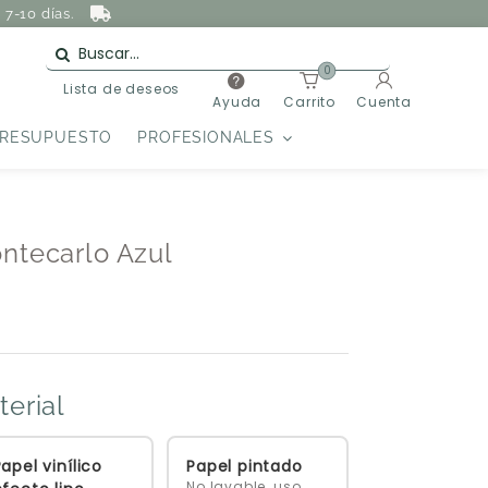
7-10 días.
0
Lista de deseos
Ayuda
Carrito
Cuenta
PRESUPUESTO
PROFESIONALES
ntecarlo Azul
terial
apel vinílico
Papel pintado
No lavable, uso