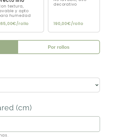
efecto lino
decorativo
on textura,
avable y apto
para humedad
265,00€/rollo
190,00€/rollo
Por rollos
ared (cm)
mas.