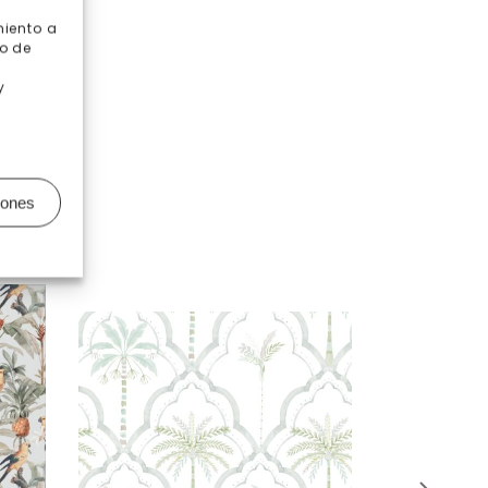
miento a
o de
y
iones