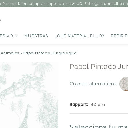
n Península en compras superiores a 200€. Entrega a domicilio en 
s
ESIVO
MUESTRAS
¿QUÉ MATERIAL ELIJO?
PEDIR 
o Animales
»
Papel Pintado Jungle agua
Papel Pintado Ju
Colores alternativos
Rapport:
43 cm
Selecciona tu ma