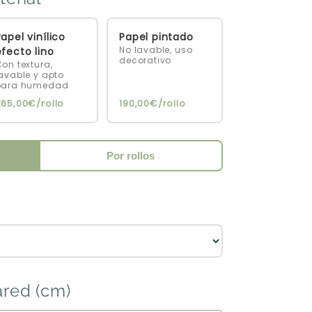
apel vinílico
Papel pintado
No lavable, uso
efecto lino
decorativo
on textura,
avable y apto
para humedad
265,00€/rollo
190,00€/rollo
Por rollos
ared (cm)