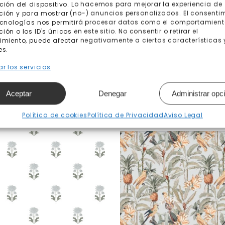
ción del dispositivo. Lo hacemos para mejorar la experiencia de
ión y para mostrar (no-) anuncios personalizados. El consenti
ecnologías nos permitirá procesar datos como el comportamient
ón o los ID's únicos en este sitio. No consentir o retirar el
imiento, puede afectar negativamente a ciertas características 
es.
r los servicios
Aceptar
Denegar
Administrar opc
Productos relacionados
Política de cookies
Política de Privacidad
Aviso Legal