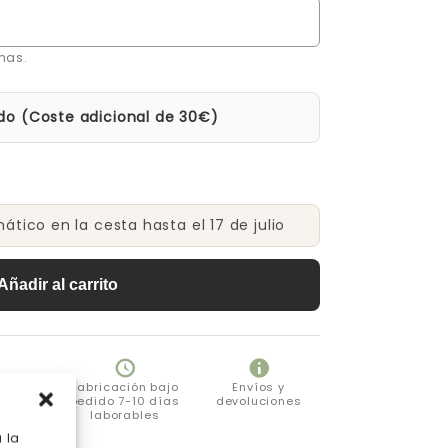
mas.
do (Coste adicional de 30€)
tico en la cesta hasta el 17 de julio
Añadir al carrito
eguro
Fabricación bajo
Envíos y
pedido 7-10 días
devoluciones
laborables
 la