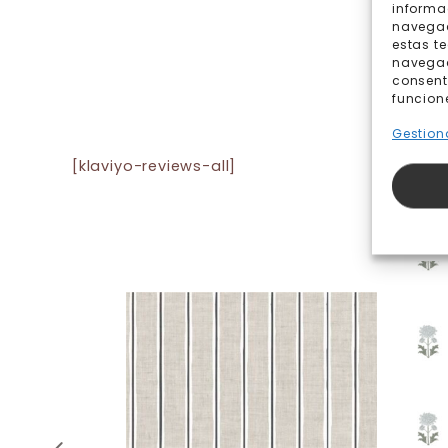
informa
navegac
estas t
navegaci
consent
funcion
Gestiona
[klaviyo-reviews-all]