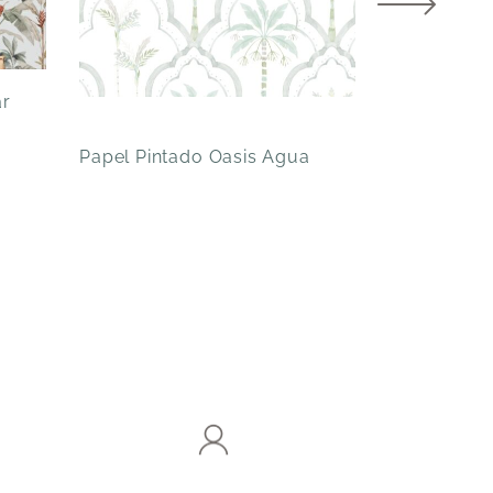
ar
Papel Pint
Papel Pintado Oasis Agua