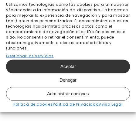
hasta el 17 de julio
Utilizamos tecnologías como las cookies para almacenar
y/o acceder a la información del dispositivo. Lo hacemos
para mejorar la experiencia de navegación y para mostrar
(no-) anuncios personalizados. El consentimiento a estas
Añadir al carrito
tecnologías nos permitirá procesar datos como el
comportamiento de navegación o los ID's únicos en este
sitio. No consentir o retirar el consentimiento, puede
afectar negativamente a ciertas características y
funciones.
Envío gratis a partir de
Pago seguro
Gestionar los servicios
200€
Aceptar
Fabricación bajo pedido 7-
Envíos y devoluciones
10 días laborables
Denegar
Administrar opciones
Política de cookies
Política de Privacidad
Aviso Legal