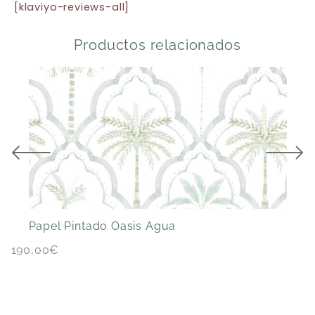
[klaviyo-reviews-all]
Productos relacionados
Papel Pintado Oasis Agua
P
190,00
€