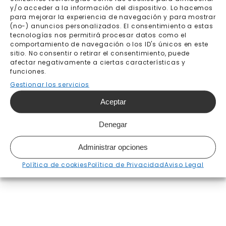
hasta el 17 de julio
y/o acceder a la información del dispositivo. Lo hacemos
para mejorar la experiencia de navegación y para mostrar
(no-) anuncios personalizados. El consentimiento a estas
tecnologías nos permitirá procesar datos como el
Añadir al carrito
comportamiento de navegación o los ID's únicos en este
sitio. No consentir o retirar el consentimiento, puede
afectar negativamente a ciertas características y
funciones.
Gestionar los servicios
Envío gratis a partir de
Pago seguro
200€
Aceptar
Fabricación bajo pedido 7-
Envíos y devoluciones
Denegar
10 días laborables
Administrar opciones
Política de cookies
Política de Privacidad
Aviso Legal