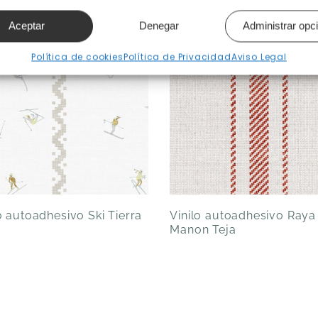
Aceptar
Denegar
Administrar opc
Política de cookies
Política de Privacidad
Aviso Legal
o autoadhesivo Ski Tierra
Vinilo autoadhesivo Raya
Manon Teja