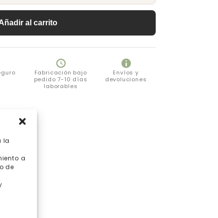
Añadir al carrito
eguro
Fabricación bajo
Envíos y
pedido 7-10 días
devoluciones
laborables
 la
miento a
o de
y