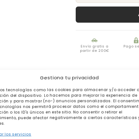
Envío gratis a
Pago s
partir de 200€
Gestiona tu privacidad
mos tecnologías como las cookies para almacenar y/o acceder a
ción del dispositivo. Lo hacemos para mejorar la experiencia de
ión y para mostrar (no-) anuncios personalizados. El consenti
ecnologías nos permitirá procesar datos como el comportamient
ón o los ID's únicos en este sitio. No consentir o retirar el
imiento, puede afectar negativamente a ciertas características 
es.
Productos relacionados
r los servicios