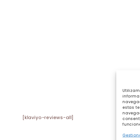
Utiliza
informa
navegac
estas t
navegaci
[klaviyo-reviews-all]
consent
funcion
Gestiona