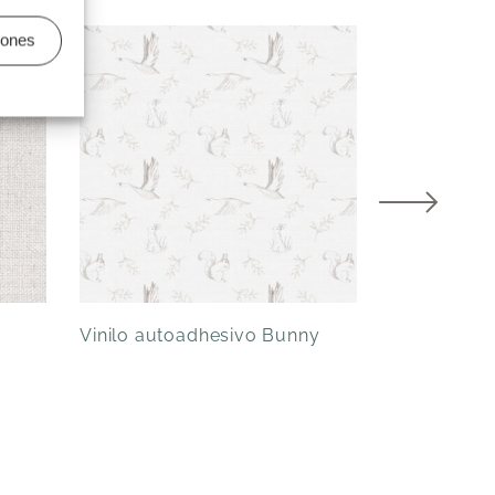
iones
Vinilo autoadhesivo Bunny
Vinilo auto
Agua