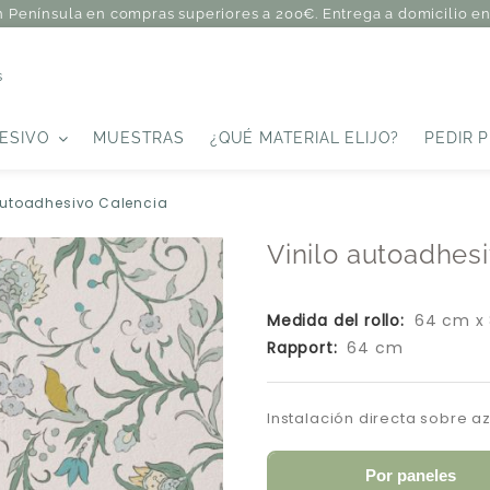
n Península en compras superiores a 200€. Entrega a domicilio en 
s
ESIVO
MUESTRAS
¿QUÉ MATERIAL ELIJO?
PEDIR 
autoadhesivo Calencia
Vinilo autoadhes
Medida del rollo:
64 cm x
Rapport:
64 cm
Instalación directa sobre a
Por paneles