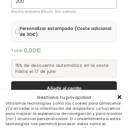
Ancho mínimo 65cm. Sin comas.
Personalizar estampado (Coste adicional
de 30€)
0,00€
Total:
15% de descuento automático en la cesta
hasta el 17 de julio
Añadir al carrito
Gestiona tu privacidad
Utilizamos tecnologías como las cookies para almacenar
y/o acceder a la información del dispositivo. Lo hacemos
para mejorar la experiencia de navegación y para mostrar
Envío gratis a partir de
Pago seguro
(no-) anuncios personalizados. El consentimiento a estas
200€
tecnologías nos permitirá procesar datos como el