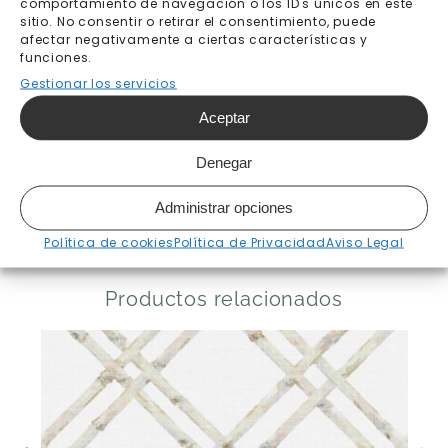
comportamiento de navegación o los ID's únicos en este
sitio. No consentir o retirar el consentimiento, puede
Fabricación bajo pedido 7-
Envíos y devoluciones
afectar negativamente a ciertas características y
10 días laborables
funciones.
Gestionar los servicios
Aceptar
Denegar
Administrar opciones
Política de cookies
Política de Privacidad
Aviso Legal
[klaviyo-reviews-all]
Productos relacionados