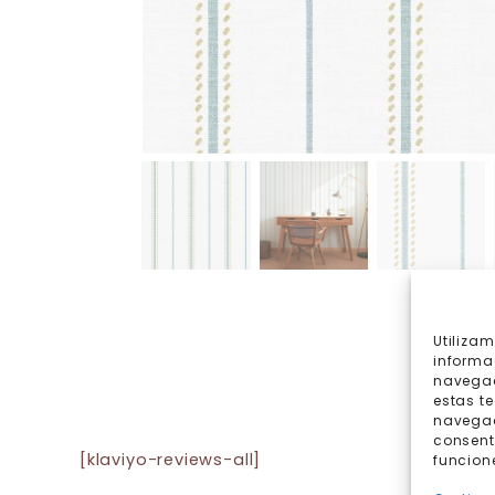
Utiliza
informa
navegac
estas t
navegaci
consent
[klaviyo-reviews-all]
funcion