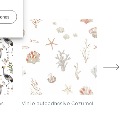
iones
as
Vinilo autoadhesivo Cozumel
Vinilo aut
Celadón