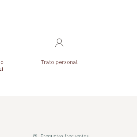
do
Trato personal
uí
Preguntas frecuentes