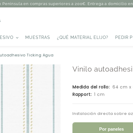
n Península en compras superiores a 200€. Entrega a domicilio en 
s
ESIVO
MUESTRAS
¿QUÉ MATERIAL ELIJO?
PEDIR 
autoadhesivo Ticking Agua
Vinilo autoadhes
Medida del rollo:
64 cm x
Rapport:
1 cm
Instalación directa sobre a
Por paneles