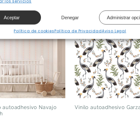
r los servicios
Productos relacionados
Aceptar
Denegar
Administrar opc
Política de cookies
Política de Privacidad
Aviso Legal
lo autoadhesivo Navajo
Vinilo autoadhesivo Garz
h