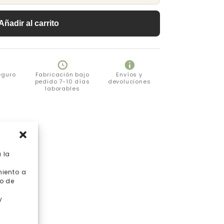
Añadir al carrito
eguro
Fabricación bajo
Envíos y
pedido 7-10 días
devoluciones
laborables
 la
miento a
o de
y