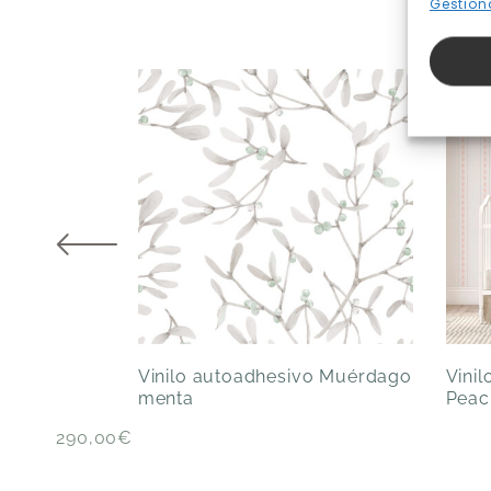
Gestiona
Vinilo autoadhesivo Muérdago
Vini
menta
Peac
290,00
€