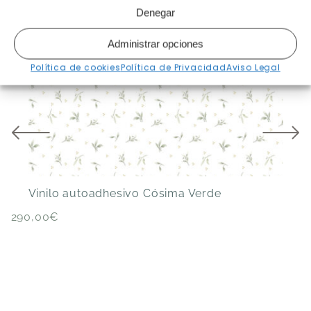
[klaviyo-reviews-all]
Denegar
Productos relacionados
Administrar opciones
Política de cookies
Política de Privacidad
Aviso Legal
Vinilo autoadhesivo Cósima Verde
V
290,00
€