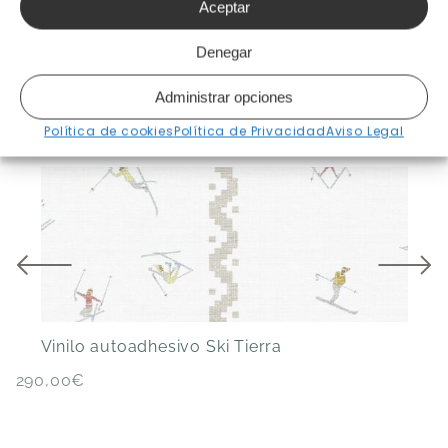
Aceptar
Denegar
[klaviyo-reviews-all]
Administrar opciones
Política de cookies
Política de Privacidad
Aviso Legal
Productos relacionados
Vinilo autoadhesivo Ski Tierra
290,00
€
V