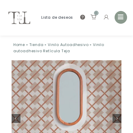
0
Lista de deseos
Home
»
Tienda
»
Vinilo Autoadhesivo
»
Vinilo
autoadhesivo Retícula Teja