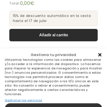
0,00€
Total:
15% de descuento automático en la cesta
hasta el 17 de julio
Añadir al carrito
Gestiona tu privacidad
Envío gratis a partir de
Pago seguro
Utilizamos tecnologías como las cookies para almacenar
200€
y/o acceder a la información del dispositivo. Lo hacemos
para mejorar la experiencia de navegación y para mostrar
(no-) anuncios personalizados. El consentimiento a estas
Fabricación bajo pedido 7-
Envíos y devoluciones
tecnologías nos permitirá procesar datos como el
10 días laborables
comportamiento de navegación o los ID's únicos en este
sitio. No consentir o retirar el consentimiento, puede
afectar negativamente a ciertas características y
funciones.
Gestionar los servicios