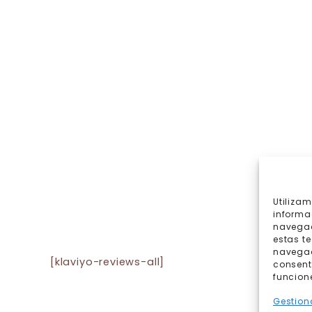
Utiliza
informa
navegac
estas t
navegaci
[klaviyo-reviews-all]
consent
funcion
Gestiona