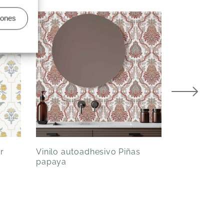
iones
r
Vinilo autoadhesivo Piñas
Vinilo auto
papaya
Teja