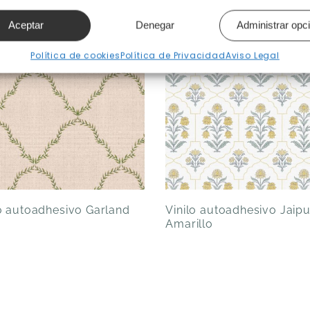
Aceptar
Denegar
Administrar opc
Política de cookies
Política de Privacidad
Aviso Legal
lo autoadhesivo Garland
Vinilo autoadhesivo Jaipu
Amarillo