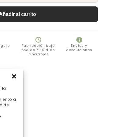
Añadir al carrito
eguro
Fabricación bajo
Envíos y
pedido 7-10 días
devoluciones
laborables
 la
miento a
o de
y