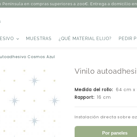
n Península en compras superiores a 200€. Entrega a domicilio en 
s
ESIVO
MUESTRAS
¿QUÉ MATERIAL ELIJO?
PEDIR 
 autoadhesivo Cosmos Azul
Vinilo autoadhes
Medida del rollo:
64 cm x
Rapport:
16 cm
Instalación directa sobre a
Por paneles