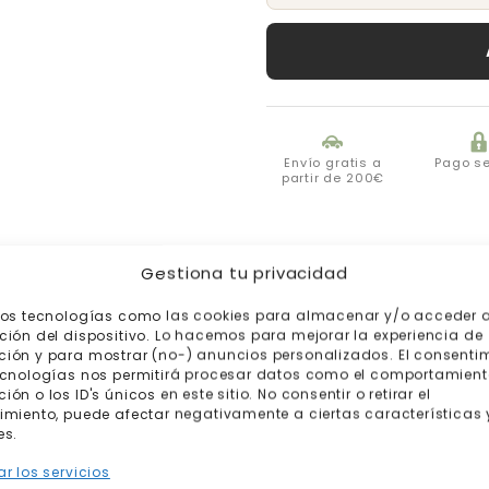
Envío gratis a
Pago s
partir de 200€
Gestiona tu privacidad
mos tecnologías como las cookies para almacenar y/o acceder a
ción del dispositivo. Lo hacemos para mejorar la experiencia de
ión y para mostrar (no-) anuncios personalizados. El consenti
ecnologías nos permitirá procesar datos como el comportamient
ón o los ID's únicos en este sitio. No consentir o retirar el
imiento, puede afectar negativamente a ciertas características 
es.
Productos relacionados
r los servicios