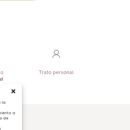
do
Trato personal
uí
 la
miento a
o de
y