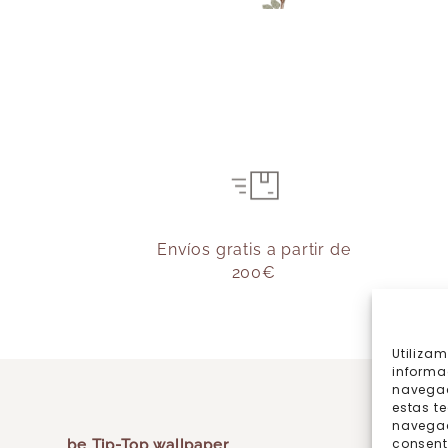
Envíos gratis a partir de
200€
Utiliza
informa
navegac
estas t
navegaci
consent
be Tip-Top wallpaper
¿Cómo p