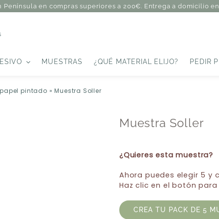
n Península en compras superiores a 200€. Entrega a domicilio en 
s
ESIVO
MUESTRAS
¿QUÉ MATERIAL ELIJO?
PEDIR 
 papel pintado
»
Muestra Soller
Muestra Soller
¿Quieres esta muestra?
Ahora puedes elegir 5 y
Haz clic en el botón para
CREA TU PACK DE 5 M