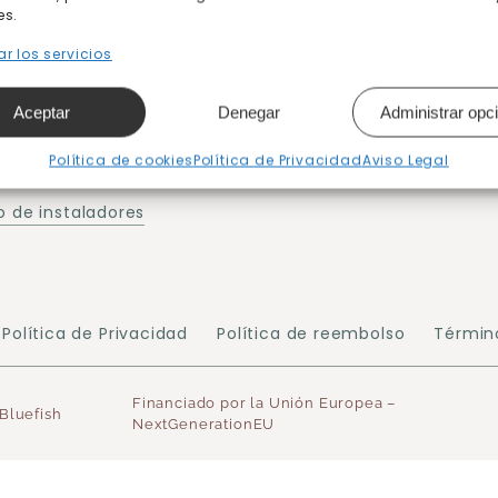
es.
r los servicios
Post – Compra
omprar
¿Puedo devolver mi pedid
Aceptar
Denegar
Administrar opc
 de pago
Instrucciones
Política de cookies
Política de Privacidad
Aviso Legal
 plazos
 de instaladores
Política de Privacidad
Política de reembolso
Términ
Financiado por la Unión Europea –
Bluefish
NextGenerationEU