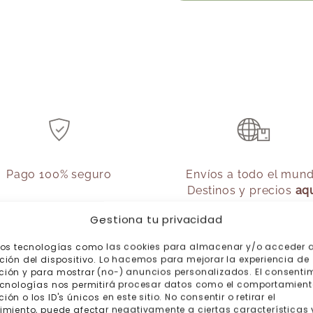
Pago 100% seguro
Envíos a todo el mun
Destinos y precios
aq
Gestiona tu privacidad
mos tecnologías como las cookies para almacenar y/o acceder a
ción del dispositivo. Lo hacemos para mejorar la experiencia de
ión y para mostrar (no-) anuncios personalizados. El consenti
ecnologías nos permitirá procesar datos como el comportamient
ón o los ID's únicos en este sitio. No consentir o retirar el
imiento, puede afectar negativamente a ciertas características 
odemos ayudarte?