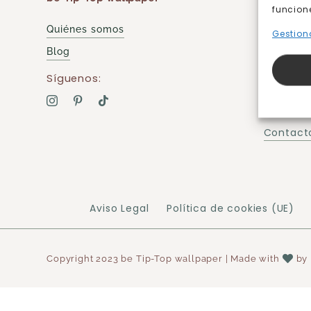
funcion
Quiénes somos
Gestiona
Compra
Blog
Cómo c
Síguenos:
Métodos
Envíos y
Contacto
Aviso Legal
Política de cookies (UE)
Copyright 2023 be Tip-Top wallpaper | Made with
by