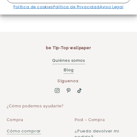
Destinos y precios
Política de cookies
Política de Privacidad
Aviso Legal
aquí
be Tip-Top wallpaper
Quiénes somos
Blog
Síguenos:
¿Cómo podemos ayudarte?
Compra
Post – Compra
Cómo comprar
¿Puedo devolver mi
pedido?