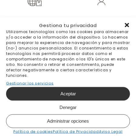
Envíos a todo el
Trato personal
Gestiona tu privacidad
mundo
Utilizamos tecnologías como las cookies para almacenar
Destinos y precios
y/o acceder a la información del dispositivo. Lo hacemos
aquí
para mejorar la experiencia de navegación y para mostrar
(no-) anuncios personalizados. El consentimiento a estas
tecnologías nos permitirá procesar datos como el
comportamiento de navegación o los ID's únicos en este
sitio. No consentir o retirar el consentimiento, puede
afectar negativamente a ciertas características y
be Tip-Top wallpaper
funciones.
Gestionar los servicios
Quiénes somos
Aceptar
Blog
Síguenos:
Denegar
Administrar opciones
Política de cookies
Política de Privacidad
Aviso Legal
¿Cómo podemos ayudarte?