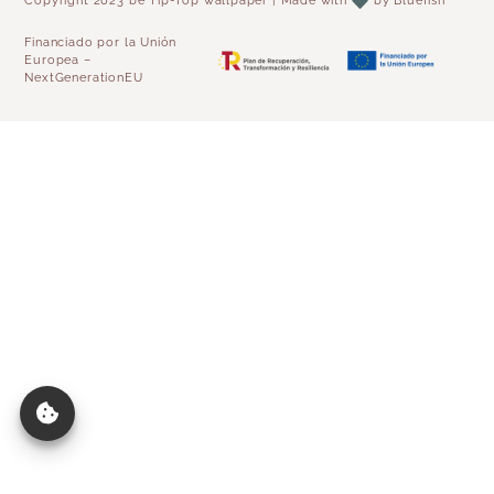
Copyright 2023 be Tip-Top wallpaper | Made with
by
Bluefish
Financiado por la Unión
Europea –
NextGenerationEU