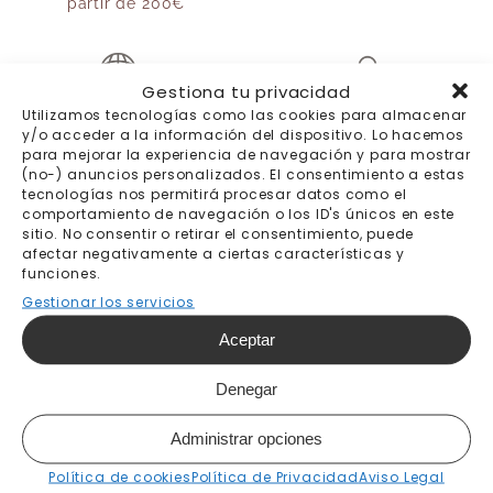
partir de 200€
Gestiona tu privacidad
Utilizamos tecnologías como las cookies para almacenar
y/o acceder a la información del dispositivo. Lo hacemos
Envíos a todo el
Trato personal
para mejorar la experiencia de navegación y para mostrar
mundo
(no-) anuncios personalizados. El consentimiento a estas
Destinos y precios
tecnologías nos permitirá procesar datos como el
aquí
comportamiento de navegación o los ID's únicos en este
sitio. No consentir o retirar el consentimiento, puede
afectar negativamente a ciertas características y
funciones.
Gestionar los servicios
be Tip-Top wallpaper
Aceptar
Quiénes somos
Denegar
Blog
Administrar opciones
Síguenos:
Política de cookies
Política de Privacidad
Aviso Legal