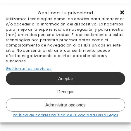
Gestiona tu privacidad
Utilizamos tecnologías como las cookies para almacenar
y/o acceder a la información del dispositivo. Lo hacemos
para mejorar la experiencia de navegación y para mostrar
(no-) anuncios personalizados. El consentimiento a estas
tecnologías nos permitirá procesar datos como el
comportamiento de navegación o los ID's únicos en este
sitio. No consentir o retirar el consentimiento, puede
Envíos gratis a
Pago 100% seguro
afectar negativamente a ciertas características y
partir de 200€
funciones.
Gestionar los servicios
Aceptar
Denegar
Envíos a todo el
Trato personal
mundo
Administrar opciones
Destinos y precios
aquí
Política de cookies
Política de Privacidad
Aviso Legal