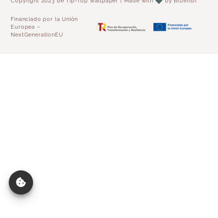
Copyright 2023 be Tip-Top wallpaper | Made with
by
Bluefish
Financiado por la Unión
Europea –
NextGenerationEU