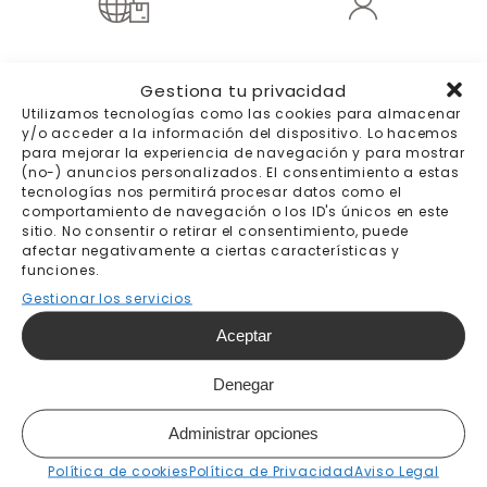
Envíos a todo el
Trato personal
Gestiona tu privacidad
mundo
Utilizamos tecnologías como las cookies para almacenar
Destinos y precios
y/o acceder a la información del dispositivo. Lo hacemos
aquí
para mejorar la experiencia de navegación y para mostrar
(no-) anuncios personalizados. El consentimiento a estas
tecnologías nos permitirá procesar datos como el
comportamiento de navegación o los ID's únicos en este
sitio. No consentir o retirar el consentimiento, puede
afectar negativamente a ciertas características y
be Tip-Top wallpaper
funciones.
Gestionar los servicios
Quiénes somos
Aceptar
Blog
Síguenos:
Denegar
Administrar opciones
Política de cookies
Política de Privacidad
Aviso Legal
¿Cómo podemos ayudarte?