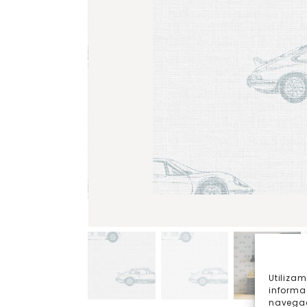
Utiliza
informa
navegac