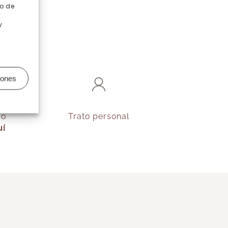
o de
y
iones
do
Trato personal
uí