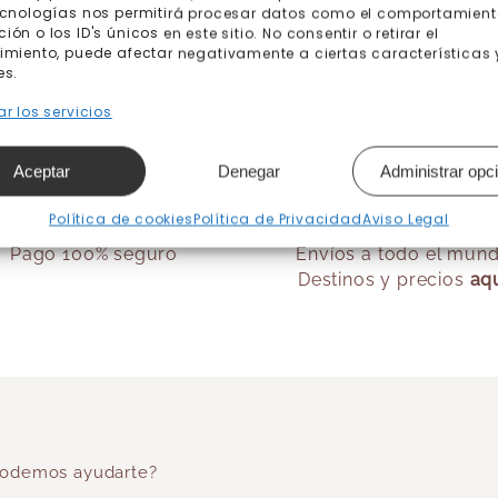
ecnologías nos permitirá procesar datos como el comportamient
ón o los ID's únicos en este sitio. No consentir o retirar el
imiento, puede afectar negativamente a ciertas características 
es.
r los servicios
Aceptar
Denegar
Administrar opc
Política de cookies
Política de Privacidad
Aviso Legal
Pago 100% seguro
Envíos a todo el mun
Destinos y precios
aq
odemos ayudarte?