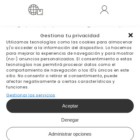
Envíos a todo el
Trato personal
Gestiona tu privacidad
mundo
Utilizamos tecnologías como las cookies para almacenar
Destinos y precios
y/o acceder a la información del dispositivo. Lo hacemos
aquí
para mejorar la experiencia de navegación y para mostrar
(no-) anuncios personalizados. El consentimiento a estas
tecnologías nos permitirá procesar datos como el
comportamiento de navegación o los ID's únicos en este
sitio. No consentir o retirar el consentimiento, puede
afectar negativamente a ciertas características y
be Tip-Top wallpaper
funciones.
Gestionar los servicios
Quiénes somos
Aceptar
Blog
Síguenos:
Denegar
Administrar opciones