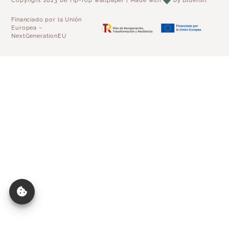
Copyright 2023 be Tip-Top wallpaper | Made with
by
Bluefish
Financiado por la Unión
Europea –
NextGenerationEU