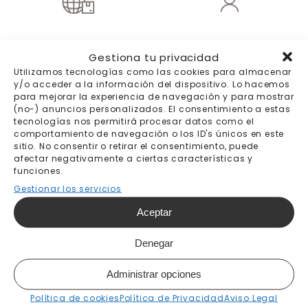
Envíos a todo el
Trato personal
Gestiona tu privacidad
mundo
Utilizamos tecnologías como las cookies para almacenar
Destinos y precios
y/o acceder a la información del dispositivo. Lo hacemos
aquí
para mejorar la experiencia de navegación y para mostrar
(no-) anuncios personalizados. El consentimiento a estas
tecnologías nos permitirá procesar datos como el
comportamiento de navegación o los ID's únicos en este
sitio. No consentir o retirar el consentimiento, puede
afectar negativamente a ciertas características y
be Tip-Top wallpaper
funciones.
Gestionar los servicios
Quiénes somos
Aceptar
Blog
Síguenos:
Denegar
Administrar opciones
Política de cookies
Política de Privacidad
Aviso Legal
¿Cómo podemos ayudarte?