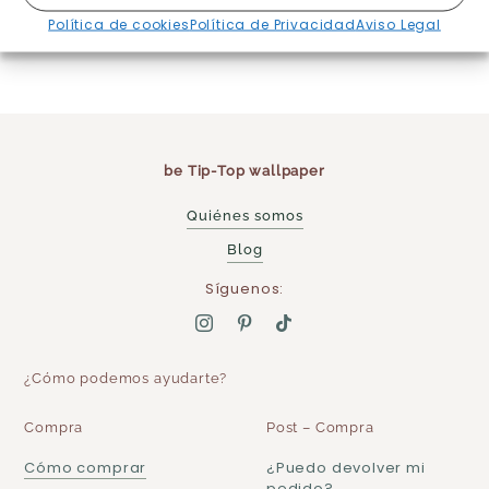
Destinos y precios
Política de cookies
Política de Privacidad
Aviso Legal
aquí
be Tip-Top wallpaper
Quiénes somos
Blog
Síguenos:
¿Cómo podemos ayudarte?
Compra
Post – Compra
Cómo comprar
¿Puedo devolver mi
pedido?