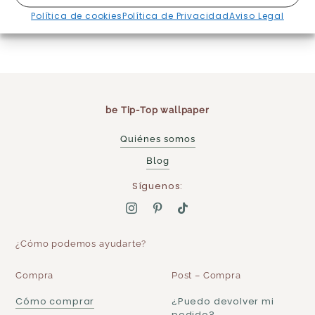
Destinos y precios
Política de cookies
Política de Privacidad
Aviso Legal
aquí
be Tip-Top wallpaper
Quiénes somos
Blog
Síguenos:
¿Cómo podemos ayudarte?
Compra
Post – Compra
Cómo comprar
¿Puedo devolver mi
pedido?