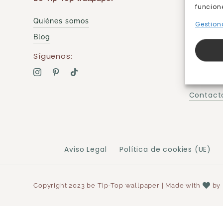
funcion
Quiénes somos
Gestiona
Compra
Blog
Cómo c
Síguenos:
Métodos
Envíos y
Contacto
Aviso Legal
Política de cookies (UE)
Copyright 2023 be Tip-Top wallpaper | Made with
by