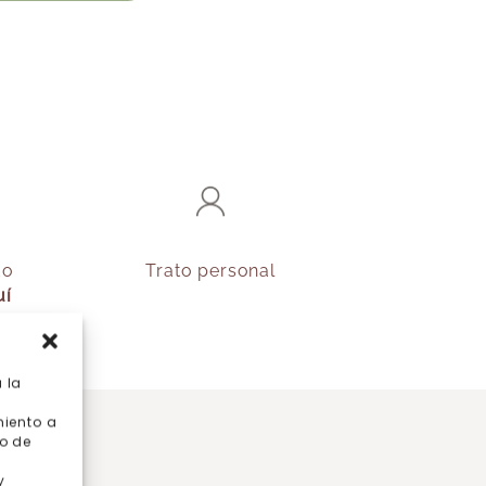
do
Trato personal
uí
 la
miento a
o de
y