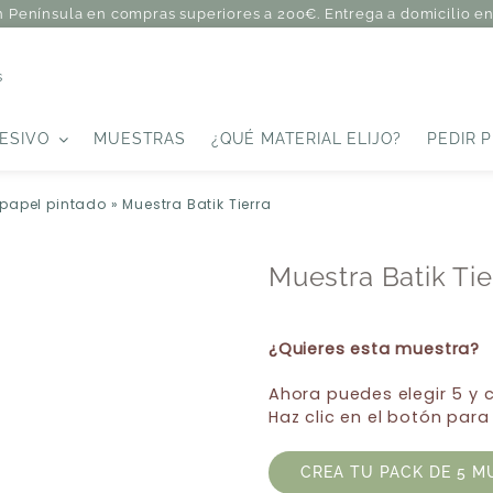
n Península en compras superiores a 200€. Entrega a domicilio en 
s
ESIVO
MUESTRAS
¿QUÉ MATERIAL ELIJO?
PEDIR 
 papel pintado
»
Muestra Batik Tierra
Muestra Batik Tie
¿Quieres esta muestra?
Ahora puedes elegir 5 y
Haz clic en el botón para
CREA TU PACK DE 5 M