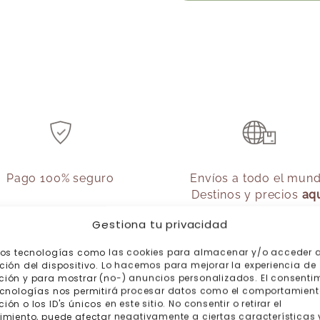
Pago 100% seguro
Envíos a todo el mun
Destinos y precios
aq
Gestiona tu privacidad
mos tecnologías como las cookies para almacenar y/o acceder a
ción del dispositivo. Lo hacemos para mejorar la experiencia de
ión y para mostrar (no-) anuncios personalizados. El consenti
ecnologías nos permitirá procesar datos como el comportamient
ón o los ID's únicos en este sitio. No consentir o retirar el
imiento, puede afectar negativamente a ciertas características 
odemos ayudarte?