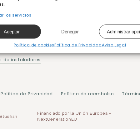
es.
r los servicios
Post – Compra
omprar
¿Puedo devolver mi pedid
Aceptar
Denegar
Administrar opc
 de pago
Instrucciones
Política de cookies
Política de Privacidad
Aviso Legal
 plazos
 de instaladores
Política de Privacidad
Política de reembolso
Términ
Financiado por la Unión Europea –
Bluefish
NextGenerationEU