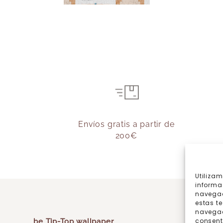
Envíos gratis a partir de
200€
Utiliza
informa
navegac
estas t
navegaci
consent
be Tip-Top wallpaper
¿Cómo p