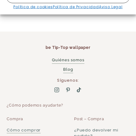
Destinos y precios
Política de cookies
Política de Privacidad
Aviso Legal
aquí
be Tip-Top wallpaper
Quiénes somos
Blog
Síguenos:
¿Cómo podemos ayudarte?
Compra
Post – Compra
Cómo comprar
¿Puedo devolver mi
pedido?