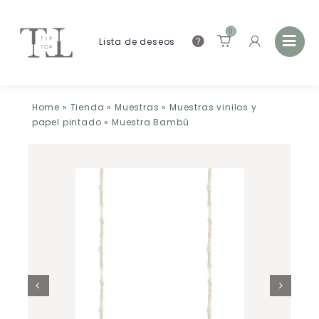
0
Lista de deseos
Home
»
Tienda
»
Muestras
»
Muestras vinilos y
papel pintado
»
Muestra Bambú