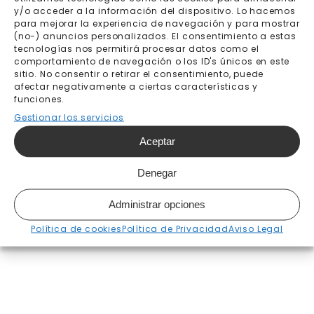
hasta el 17 de julio
y/o acceder a la información del dispositivo. Lo hacemos
para mejorar la experiencia de navegación y para mostrar
(no-) anuncios personalizados. El consentimiento a estas
tecnologías nos permitirá procesar datos como el
Añadir al carrito
comportamiento de navegación o los ID's únicos en este
sitio. No consentir o retirar el consentimiento, puede
afectar negativamente a ciertas características y
funciones.
Gestionar los servicios
Envío gratis a partir de
Pago seguro
200€
Aceptar
Fabricación bajo pedido 7-
Envíos y devoluciones
Denegar
10 días laborables
Administrar opciones
Política de cookies
Política de Privacidad
Aviso Legal