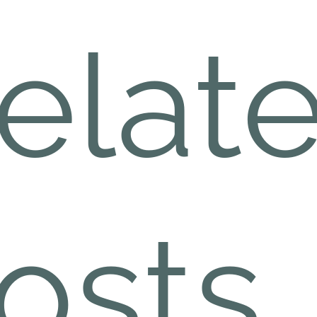
elat
osts