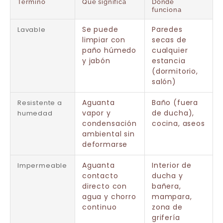
Término
Qué significa
Dónde
funciona
Se puede
Paredes
Lavable
limpiar con
secas de
paño húmedo
cualquier
y jabón
estancia
(dormitorio,
salón)
Aguanta
Baño (fuera
Resistente a
vapor y
de ducha),
humedad
condensación
cocina, aseos
ambiental sin
deformarse
Aguanta
Interior de
Impermeable
contacto
ducha y
directo con
bañera,
agua y chorro
mampara,
continuo
zona de
grifería