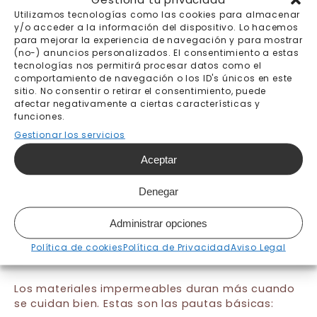
2. Dejar secar 48h antes de usar la
Utilizamos tecnologías como las cookies para almacenar
y/o acceder a la información del dispositivo. Lo hacemos
ducha
para mejorar la experiencia de navegación y para mostrar
(no-) anuncios personalizados. El consentimiento a estas
A diferencia del vinilo autoadhesivo estándar
tecnologías nos permitirá procesar datos como el
(que admite humedad a las 24h), el impermeable
comportamiento de navegación o los ID's únicos en este
sitio. No consentir o retirar el consentimiento, puede
necesita 48h para que el adhesivo alcance su
afectar negativamente a ciertas características y
máxima resistencia. Saltarse este paso es la
funciones.
causa número uno de que se levante.
Gestionar los servicios
Para una guía paso a paso del proceso general
Aceptar
👉
cómo poner papel pintado sobre azulejos
(los
pasos son los mismos; cambia el cuidado en los
Denegar
bordes).
Administrar opciones
Cuidados para que los materiales
Política de cookies
Política de Privacidad
Aviso Legal
impermeables duren más
Los materiales impermeables duran más cuando
se cuidan bien. Estas son las pautas básicas: