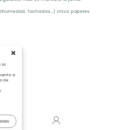
antihumedad, fachadas…) otros papeles
 la
miento a
o de
y
iones