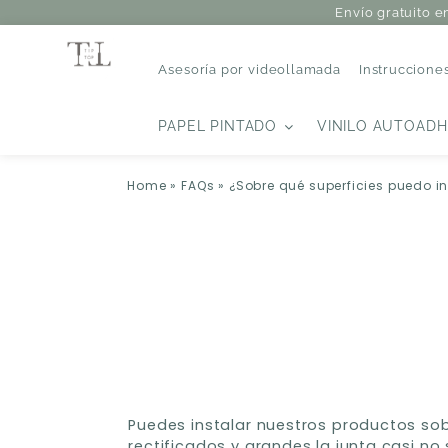
Envío gratuito e
Asesoría por videollamada
Instruccione
PAPEL PINTADO
VINILO AUTOADH
Home
»
FAQs
»
¿Sobre qué superficies puedo i
Puedes instalar nuestros productos sobr
rectificados y grandes la junta casi no