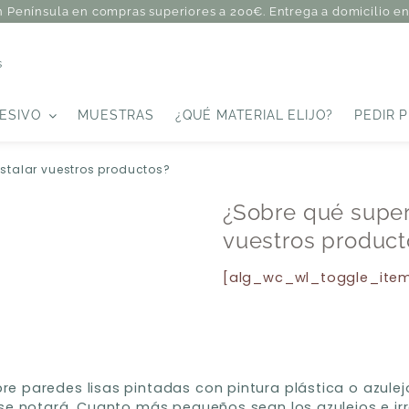
n Península en compras superiores a 200€. Entrega a domicilio en 
s
ESIVO
MUESTRAS
¿QUÉ MATERIAL ELIJO?
PEDIR 
nstalar vuestros productos?
¿Sobre qué super
vuestros product
[alg_wc_wl_toggle_ite
e paredes lisas pintadas con pintura plástica o azulejo
 se notará. Cuanto más pequeños sean los azulejos e ir