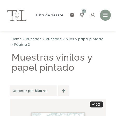
0
Lista de deseos
Home
»
Muestras
»
Muestras vinilos y papel pintado
»
Página 2
Muestras vinilos y
papel pintado
Ordenar por
Más vendido
-15%